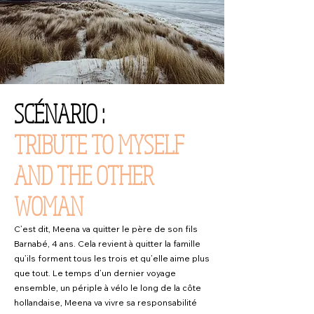
SCÉNARIO :
TRIBUTE TO MYSELF
AND THE OTHER
WOMAN
C’est dit, Meena va quitter le père de son fils
Barnabé, 4 ans. Cela revient à quitter la famille
qu’ils forment tous les trois et qu’elle aime plus
que tout. Le temps d’un dernier voyage
ensemble, un périple à vélo le long de la côte
hollandaise, Meena va vivre sa responsabilité