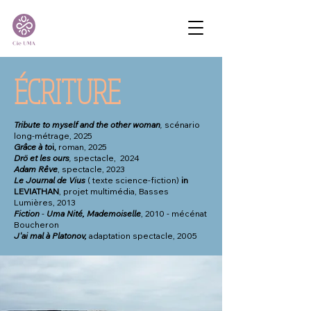
ÉCRITURE
Tribute to myself and the other woman
,
scénario
long-métrage, 2025
Grâce à to
i,
roman, 2025
Drö et les ours
,
spectacle, 2024
Adam Rêve
, spectacle, 2023
Le Journal de Vius
( texte science-fiction)
in
LEVIATHAN
, projet multimédia, Basses
Lumières, 2013
Fiction
-
Uma Nité, Mademoiselle
, 2010 - mécénat
Boucheron
J'ai mal à Platonov,
ad
aptation spectacle,
2005